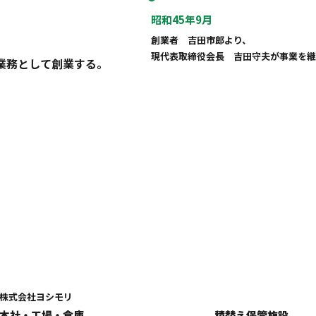
昭和45年9月
創業者 吉田市郎より、
現代表取締役会長 吉田守夫が事業を
業務として創業する。
株式会社ヨシモリ
本社・工場・倉庫
積替え保管施設