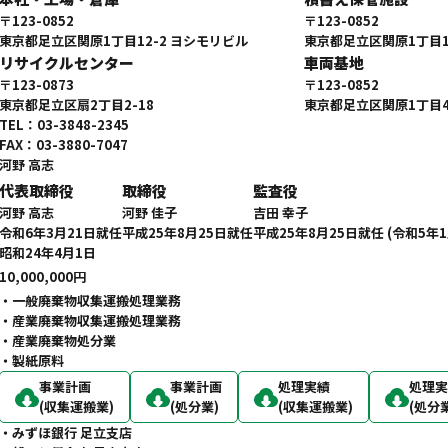
〒123-0852
〒123-0852
東京都足立区関原1丁目12-2 ヨシモリビル
東京都足立区関原1丁目14
リサイクルセンター
車両基地
〒123-0873
〒123-0852
東京都足立区扇2丁目2-18
東京都足立区関原1丁目4
TEL：03-3848-2345
FAX：03-3880-7047
河野 高志
代表取締役
取締役
監査役
河野 高志
河野 佳子
吉田 幸子
令和6年3月21日就任
平成25年8月25日就任
平成25年8月25日就任 (令和5年
昭和24年4月1日
10,000,000円
・一般廃棄物収集運搬処理業務
・産業廃棄物収集運搬処理業務
・産業廃棄物処分業
・製紙原料
事業計画
事業計画
処理実績
処理
(収集運搬業)
(処分業)
(収集運搬業)
(処分
・みずほ銀行 足立支店