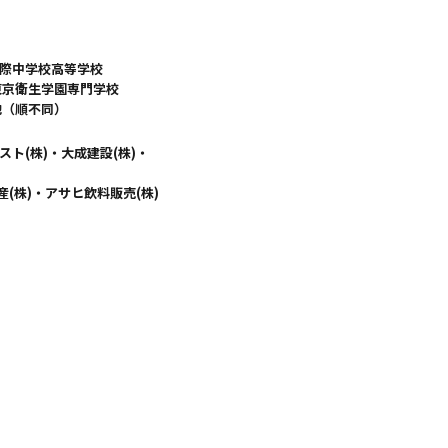
際中学校高等学校
東京衛生学園専門学校
他（順不同）
ト(株)・大成建設(株)・
産(株)・アサヒ飲料販売(株)