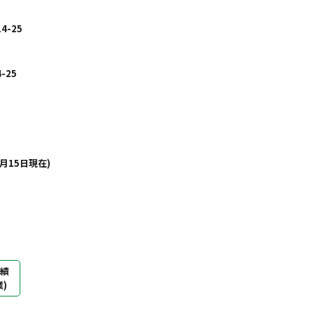
-25
-25
1月15日現在)
実績
業)