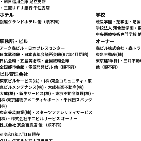
・朝日信用金庫 足立支店
・三菱ＵＦＪ銀行 千住支店
ホテル
学校
銀座グランドホテル 他（順不同）
暁星学園・芝学園・芝国
学校法人 河合塾学園・
中央医療技術専門学校 
事務所・ビル
オーナー
アーク森ビル・日本プレスセンター
森ビル株式会社・森トラス
日本武道館・日本青年会議所会館(R7年4月閉館)
東急不動産(株)
日仏会館・五島美術館・全国旅館会館
東京建物(株)・三井不動
全国都市会館・電源開発ビル 他（順不同）
他（順不同）
ビル管理会社
東京ビルサービス(株)・(株)東急コミュニティ・東
急ビルメンテナンス(株)・大成有楽不動産(株)
大成(株)・新生サービス(株)・東京不動産管理(株)・
(株)東京建物アメニティサポート・千代田スバック
(株)
東京美装興業(株)・スターツファシリティサービス
(株)・株式会社不二ビルサービス オーナー
株式会社 京急百貨店 他 （順不同）
※令和7年7月1日現在
クリックすると拡大できます